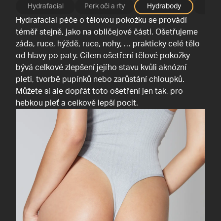
Hydrafacial
Perk oči a rty
Hydrabody
Ker
Hydrafacial péče o tělovou pokožku se provádí
téměř stejně, jako na obličejové části. Ošetřujeme
záda, ruce, hýždě, ruce, nohy, … prakticky celé tělo
od hlavy po paty. Cílem ošetření tělové pokožky
bývá celkové zlepšení jejího stavu kvůli aknózní
pleti, tvorbě pupínků nebo zarůstání chloupků.
Můžete si ale dopřát toto ošetření jen tak, pro
hebkou pleť a celkově lepší pocit.